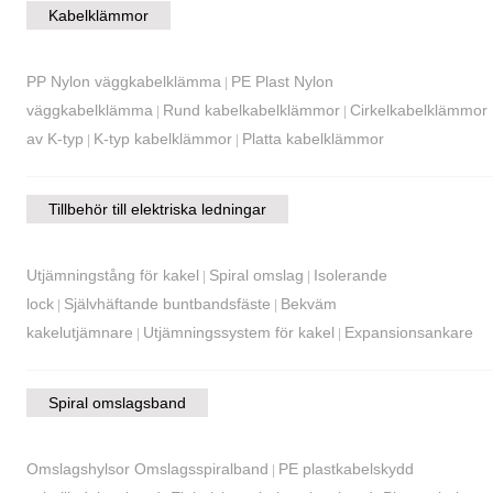
Kabelklämmor
PP Nylon väggkabelklämma
PE Plast Nylon
|
väggkabelklämma
Rund kabelkabelklämmor
Cirkelkabelklämmor
|
|
av K-typ
K-typ kabelklämmor
Platta kabelklämmor
|
|
Tillbehör till elektriska ledningar
Utjämningstång för kakel
Spiral omslag
Isolerande
|
|
lock
Självhäftande buntbandsfäste
Bekväm
|
|
kakelutjämnare
Utjämningssystem för kakel
Expansionsankare
|
|
Spiral omslagsband
Omslagshylsor Omslagsspiralband
PE plastkabelskydd
|