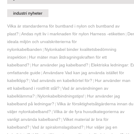
industri nyheter
Vilka är standarderna för buntband i nylon och buntband av
plast?
Andas nytt liv i marknaden för nylon Harness -etiketten
De
|
|
ideala miljön och urvalskriterierna för
nylonkabelbanden
Nylonkabel binder kvalitetsbedömning
|
inspektion
Hur mäter man åtdragningskraften för ett
|
kabelband?
Hur använder jag kabelband?
Elektriska ledningar: E
|
|
omfattande guide
Användare Vad kan jag använda istället för
|
kabelklipp?
Vad används en kabelkörtel för?
Hur använder man
|
|
ett kabelband i rostfritt stål?
Vad är användningen av
|
kabelklämma?
Nylonkabelbindningstips!
Hur använder jag
|
|
kabelband på ledningar?
Vilka är försiktighetsåtgärderna innan du
|
väljer nylonkabelband?
Vilka är de fyra huvudkategorierna av
|
vanligt använda kabelband?
Vilket material är bra för
|
kabelband?
Vad är spiralomslagsband?
Hur väljer jag en
|
|