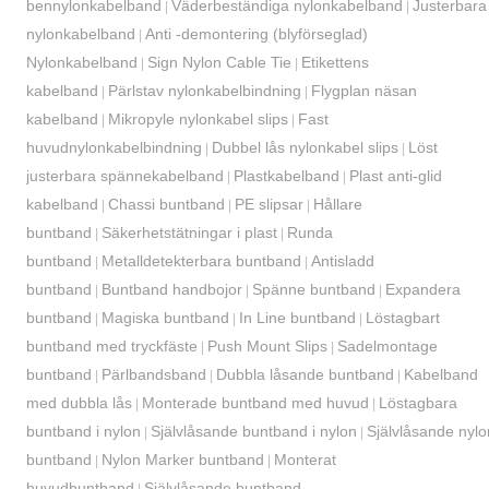
bennylonkabelband
Väderbeständiga nylonkabelband
Justerbara
|
|
nylonkabelband
Anti -demontering (blyförseglad)
|
Nylonkabelband
Sign Nylon Cable Tie
Etikettens
|
|
kabelband
Pärlstav nylonkabelbindning
Flygplan näsan
|
|
kabelband
Mikropyle nylonkabel slips
Fast
|
|
huvudnylonkabelbindning
Dubbel lås nylonkabel slips
Löst
|
|
justerbara spännekabelband
Plastkabelband
Plast anti-glid
|
|
kabelband
Chassi buntband
PE slipsar
Hållare
|
|
|
buntband
Säkerhetstätningar i plast
Runda
|
|
buntband
Metalldetekterbara buntband
Antisladd
|
|
buntband
Buntband handbojor
Spänne buntband
Expandera
|
|
|
buntband
Magiska buntband
In Line buntband
Löstagbart
|
|
|
buntband med tryckfäste
Push Mount Slips
Sadelmontage
|
|
buntband
Pärlbandsband
Dubbla låsande buntband
Kabelband
|
|
|
med dubbla lås
Monterade buntband med huvud
Löstagbara
|
|
buntband i nylon
Självlåsande buntband i nylon
Självlåsande nylo
|
|
buntband
Nylon Marker buntband
Monterat
|
|
huvudbuntband
Självlåsande buntband