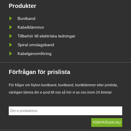
Produkter
annorlunda. Hur man väljer god
i
kvalitet kräver fortfarande
Buntband
konsumenternas skarpa ögon. Här
Kabelklämmor
är någr......
Tillbehör till elektriska ledningar
Spiral omslagsband
Kabelgenomföring
Förfrågan för prislista
För frågor om Nylon buntband, buntband, buntklämmor eller prislista,
vänligen lämna din e-post till oss så hör vi av oss inom 24 timmar.