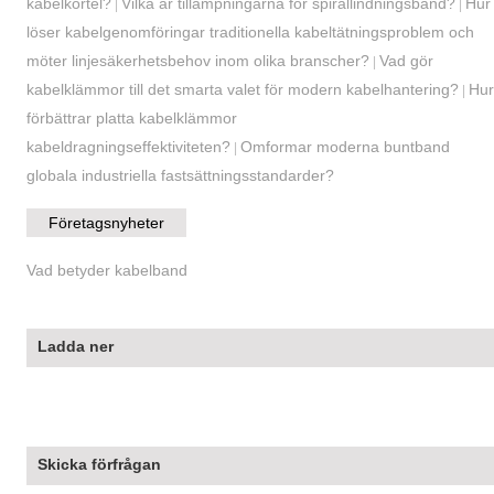
kabelkörtel?
Vilka är tillämpningarna för spirallindningsband?
Hur
|
|
löser kabelgenomföringar traditionella kabeltätningsproblem och
möter linjesäkerhetsbehov inom olika branscher?
Vad gör
|
kabelklämmor till det smarta valet för modern kabelhantering?
Hur
|
förbättrar platta kabelklämmor
kabeldragningseffektiviteten?
Omformar moderna buntband
|
globala industriella fastsättningsstandarder?
Företagsnyheter
Vad betyder kabelband
Ladda ner
Skicka förfrågan