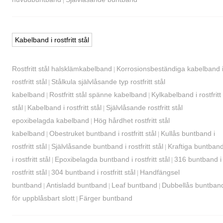
|
Kabelband i rostfritt stål
Rostfritt stål halsklämkabelband
Korrosionsbeständiga kabelband 
|
rostfritt stål
Stålkula självlåsande typ rostfritt stål
|
kabelband
Rostfritt stål spänne kabelband
Kylkabelband i rostfritt
|
|
stål
Kabelband i rostfritt stål
Självlåsande rostfritt stål
|
|
epoxibelagda kabelband
Hög hårdhet rostfritt stål
|
kabelband
Obestruket buntband i rostfritt stål
Kullås buntband i
|
|
rostfritt stål
Självlåsande buntband i rostfritt stål
Kraftiga buntban
|
|
i rostfritt stål
Epoxibelagda buntband i rostfritt stål
316 buntband i
|
|
rostfritt stål
304 buntband i rostfritt stål
Handfängsel
|
|
buntband
Antisladd buntband
Leaf buntband
Dubbellås buntban
|
|
|
för uppblåsbart slott
Färger buntband
|