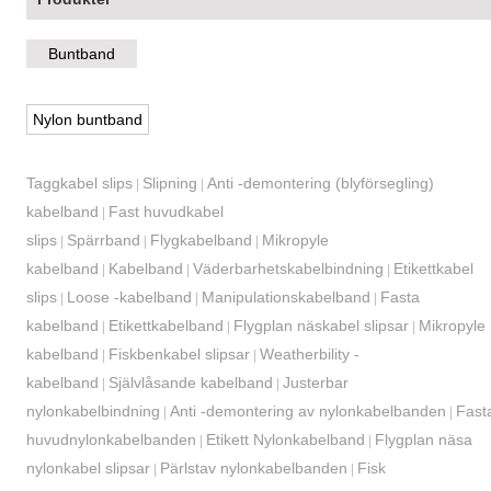
Buntband
Nylon buntband
Taggkabel slips
Slipning
Anti -demontering (blyförsegling)
|
|
kabelband
Fast huvudkabel
|
slips
Spärrband
Flygkabelband
Mikropyle
|
|
|
kabelband
Kabelband
Väderbarhetskabelbindning
Etikettkabel
|
|
|
slips
Loose -kabelband
Manipulationskabelband
Fasta
|
|
|
kabelband
Etikettkabelband
Flygplan näskabel slipsar
Mikropyle
|
|
|
kabelband
Fiskbenkabel slipsar
Weatherbility -
|
|
kabelband
Självlåsande kabelband
Justerbar
|
|
nylonkabelbindning
Anti -demontering av nylonkabelbanden
Fast
|
|
huvudnylonkabelbanden
Etikett Nylonkabelband
Flygplan näsa
|
|
nylonkabel slipsar
Pärlstav nylonkabelbanden
Fisk
|
|