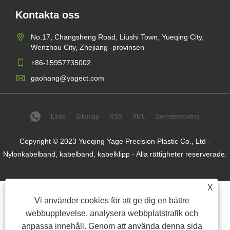
Kontakta oss
No.17, Changsheng Road, Liushi Town, Yueqing City,
Wenzhou City, Zhejiang -provinsen
+86-15957735002
gaohang@yagect.com
Links
Sitemap
RSS
XML
Sekretesspolicy
Copyright © 2023 Yueqing Yage Precision Plastic Co., Ltd -
Nylonkabelband, kabelband, kabelklipp - Alla rättigheter reserverade.
X
Vi använder cookies för att ge dig en bättre
webbupplevelse, analysera webbplatstrafik och
anpassa innehåll. Genom att använda denna sida