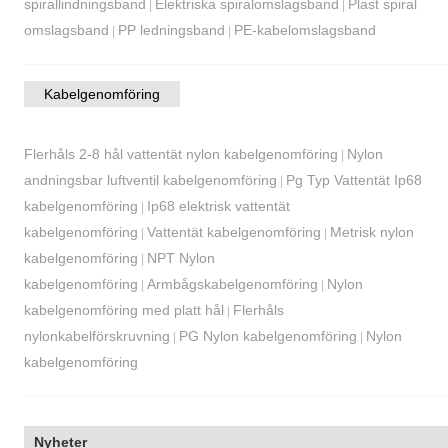
spirallindningsband
Elektriska spiralomslagsband
Plast spiral
|
|
omslagsband
PP ledningsband
PE-kabelomslagsband
|
|
Kabelgenomföring
Flerhåls 2-8 hål vattentät nylon kabelgenomföring
Nylon
|
andningsbar luftventil kabelgenomföring
Pg Typ Vattentät Ip68
|
kabelgenomföring
Ip68 elektrisk vattentät
|
kabelgenomföring
Vattentät kabelgenomföring
Metrisk nylon
|
|
kabelgenomföring
NPT Nylon
|
kabelgenomföring
Armbågskabelgenomföring
Nylon
|
|
kabelgenomföring med platt hål
Flerhåls
|
nylonkabelförskruvning
PG Nylon kabelgenomföring
Nylon
|
|
kabelgenomföring
Nyheter