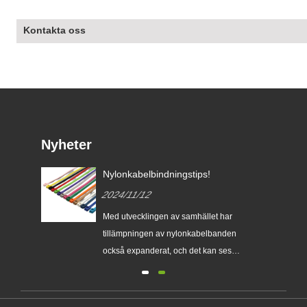
Kontakta oss
Nyheter
d på
Nylonkabelbindningstips!
2024/11/12
Med utvecklingen av samhället har
tillämpningen av nylonkabelbanden
en
också expanderat, och det kan ses
överallt i alla samhällsskikt. Drivet av
intressen är emellertid också
r
kvaliteten på sina produkter